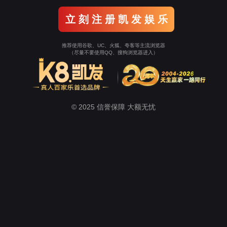
立 刻 注 册 凯 发 娱 乐
推荐使用谷歌、UC、火狐、夸客等主流浏览器
（尽量不要使用QQ、搜狗浏览器进入）
© 2025 信誉保障 大额无忧