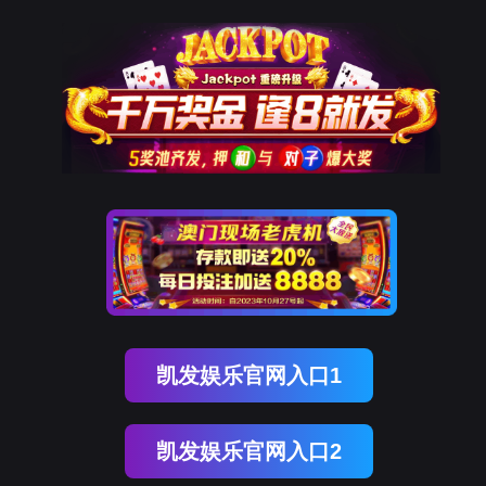
凯发娱乐官网入口1
凯发娱乐官网入口2