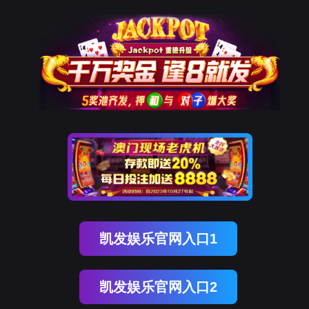
于亚星YAXING
公司简介
亚星动态
公司荣誉
公司文化
联系我们
信息公开
产品展示
色化工
亚星会员平台
联系我们
亚星会员平台
|
亚星会员平台
|
亚星会员平台
|
亚星会员平台
首页
关于亚星YAXING
产品展示
可持续发展
亚星会员平台
联系我们